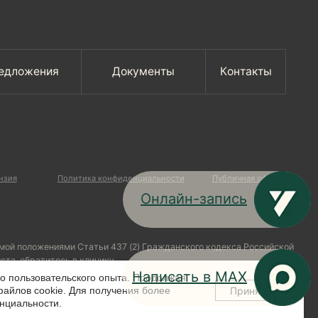
Статьи 437 (2) Гражданского кодекса Российской
в клинику
Онлайн-запись
Написать в МАХ
го пользовательского опыта. Продолжая
Принять
файлов cookie. Для получения более
нциальности.