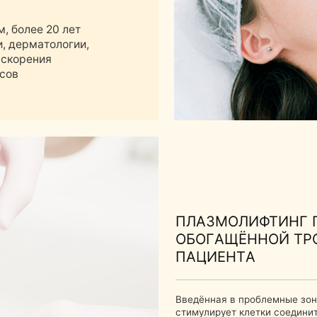
атологии,
ния
ПЛАЗМОЛИФТИНГ ПРОВОДИТ
ОБОГАЩЁННОЙ ТРОМБОЦИТ
ПАЦИЕНТА
Введённая в проблемные зоны с помощью ин
стимулирует клетки соединительной ткани, 
повышает обменные процессы и способствует
гиалуроновой кислоты.
Использование собственной крови пациента
минимизируя риск аллергических реакций и
омоложение организма.