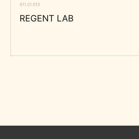
О клинике
Услуги
Подарочные сертифи
©2025 М.О.Н Клиник. Все права защищены