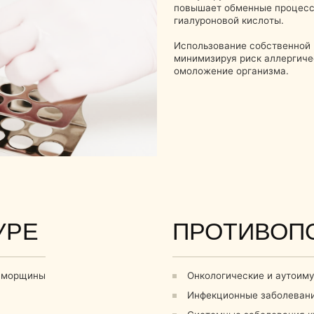
Е
ПРОТИВОПОКАЗА
ны
Онкологические и аутоимунные заболева
Инфекционные заболевания в острой ста
Системные заболевания крови
Беременность и период лактации
Тяжёлые нарушения работы печени и поч
Аллергические реакции на антикоагулянт
используемые при подготовке плазмы
Психические расстройства и эпилепсия
Обострение хронических заболеваний