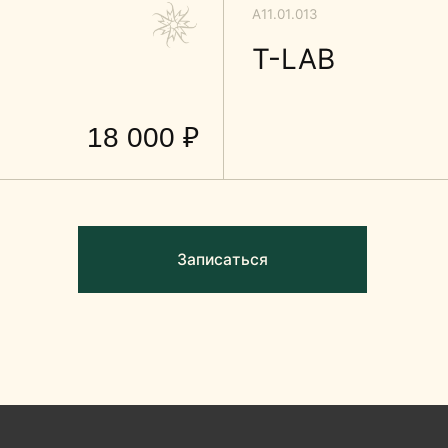
Записаться
каты
Врачи
Специальные предложения
+7 977-470-61-61
Перезвоните мне
Лицензия
Поли