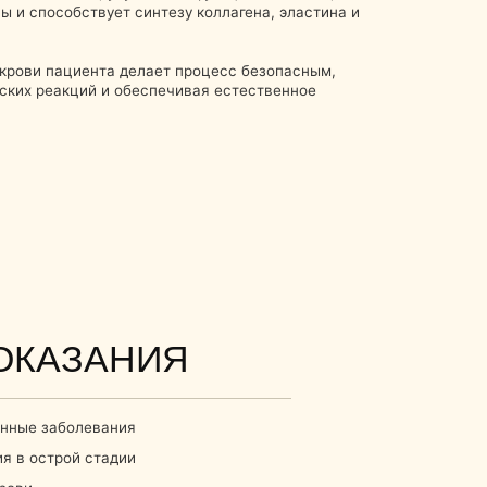
НИЯ
ния
дии
ек
ы,