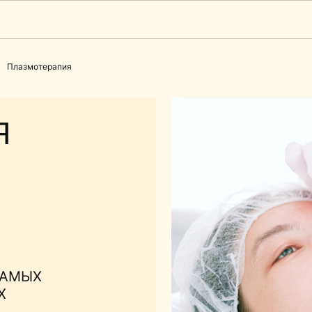
+7 977-470-
Плазмотерапия
Х
е 20 лет