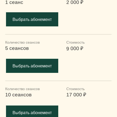
О клинике
Услуги
Подарочные сертификаты
Врачи
Специальные предложения
Документы
Контакты
45 минут
5 000 ₽
Политика конфиденциальности
Публичная оферта
Лицензия
Данный интернет-сайт носит исключительно информационный характер и ни
60 минут
6 000 ₽
при каких условиях не является публичной офертой, определяемой
положениями Статьи 437 (2) Гражданского кодекса Российской Федерации.
Для получения подробной информации об услугах, ценах и
спецпредложениях, пожалуйста, обратитесь в клинику