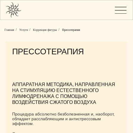
/
/
/
Главная
Услуги
Коррекция фигуры
Прессотерапия
ПРЕССОТЕРАПИЯ
АППАРАТНАЯ МЕТОДИКА, НАПРАВЛЕННАЯ
НА СТИМУЛЯЦИЮ ЕСТЕСТВЕННОГО
ЛИМФОДРЕНАЖА С ПОМОЩЬЮ
ВОЗДЕЙСТВИЯ СЖАТОГО ВОЗДУХА
Процедура абсолютно безболезненная и, наоборот,
обладает расслабляющим и антистрессовым
эффектом.
Суть методики заключается в создании давления
на определённые зоны тела с заданной силой
и периодичностью при помощи специального
пневмокостюма.