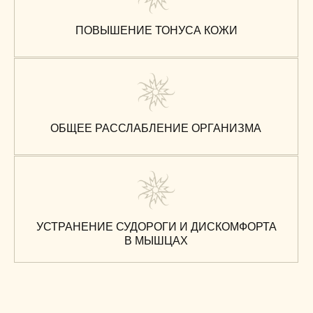
ПРОТИВОПОКАЗАНИЯ
Беременность (после 20 недели)
Онкология
Гипертония
Нарушение работы почек
Туберкулёз
Сахарный диабет
Наличие кардиостимулятора
ВЫБЕРИТЕ ПОДХОДЯЩИЙ
АБОНЕМЕНТ
Количество процедур
Стоимость
1 сеанс
2 000 ₽