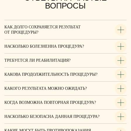
Перезвоните мне
Записаться
КАК ДОЛГО СОХРАНЯЕТСЯ РЕЗУЛЬТАТ
УЛЬТРАЗВУКОВОЕ
Количество линий
ОТ ПРОЦЕДУРЫ?
О клинике
1500
ЛЕЧЕНИЕ КОЖИ
Стоимость
(зона 20Х40 см2)
Услуги
150 000₽
НАСКОЛЬКО БОЛЕЗНЕННА ПРОЦЕДУРА?
Подарочные сертификаты
Записаться
ТРЕБУЕТСЯ ЛИ РЕАБИЛИТАЦИЯ?
Врачи
Специальные предложения
КАКОВА ПРОДОЛЖИТЕЛЬНОСТЬ ПРОЦЕДУРЫ?
УЛЬТРАЗВУКОВОЕ
Количество линий
2000
ЛЕЧЕНИЕ КОЖИ
Документы
Стоимость
(зона 20Х50 см2)
КАКОГО РЕЗУЛЬТАТА МОЖНО ОЖИДАТЬ?
165 000₽
Контакты
КОГДА ВОЗМОЖНА ПОВТОРНАЯ ПРОЦЕДУРА?
Записаться
Политика конфиденциальности
Публичная оферта
НАСКОЛЬКО БЕЗОПАСНА ДАННАЯ ПРОЦЕДУРА?
Лицензия
УЛЬТРАЗВУКОВОЕ
Количество линий
2500
ЛЕЧЕНИЕ КОЖИ
Данный интернет-сайт носит исключительно информационный характер и ни
КАКИЕ МОГУТ БЫТЬ ПРОТИВОПОКАЗАНИЯ